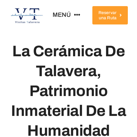
Saltar
al
Reservar
MENÚ
una Ruta
contenido
Home
La Cerámica De
Conócenos
Talavera,
Rutas
Patrimonio
Qué Ver
Inmaterial De La
Completa Tu Visita
Humanidad