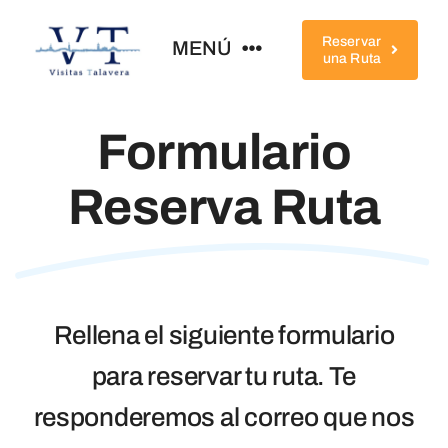
Saltar
al
Reservar
MENÚ
una Ruta
contenido
Home
Formulario
Reserva Ruta
Conócenos
Rutas
Qué Ver
Rellena el siguiente formulario
para reservar tu ruta. Te
Completa Tu Visita
responderemos al correo que nos