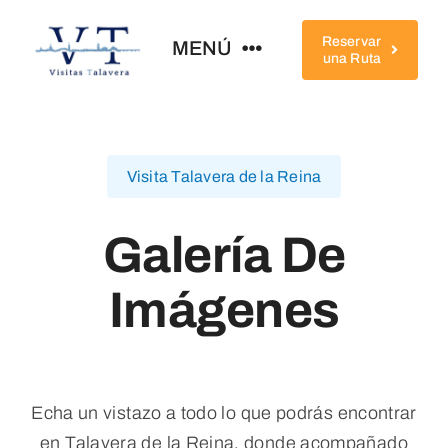
Saltar
al
Reservar
MENÚ
una Ruta
contenido
Home
Visita Talavera de la Reina
Conócenos
Galería De
Rutas
Imágenes
Qué Ver
Completa Tu Visita
Echa un vistazo a todo lo que podrás encontrar
en Talavera de la Reina, donde acompañado