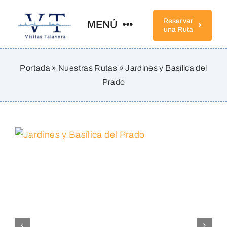
Saltar
al
Reservar
MENÚ
una Ruta
contenido
Home
Portada
»
Nuestras Rutas
»
Jardines y Basílica del
Prado
Conócenos
Rutas
Qué Ver
Completa Tu Visita