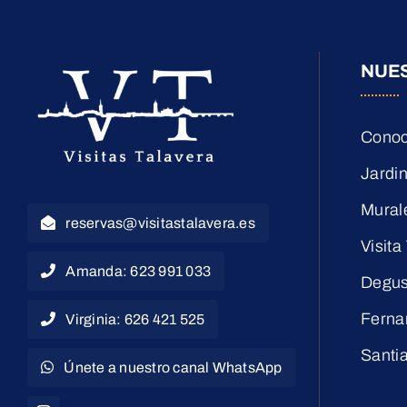
NUE
Conoc
Jardin
Mural
reservas@visitastalavera.es
Visita
Amanda: 623 991 033
Degus
Ferna
Virginia: 626 421 525
Santi
Únete a nuestro canal WhatsApp