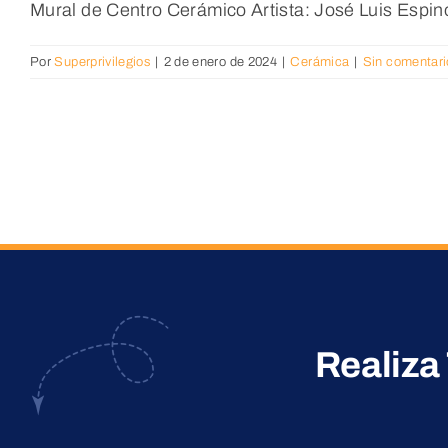
Mural de Centro Cerámico Artista: José Luis Espino
Por
Superprivilegios
|
2 de enero de 2024
|
Cerámica
|
Sin comentari
Realiza