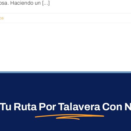
sa. Haciendo un [...]
os
 Tu Ruta
Por Talavera
Con N