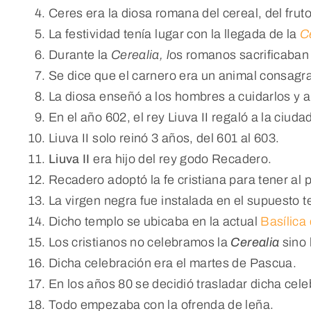
Ceres era la diosa romana del cereal, del fruto,
La festividad tenía lugar con la llegada de la
C
Durante la
Cerealia, l
os romanos sacrificaban 
Se dice que el carnero era un animal consagra
La diosa enseñó a los hombres a cuidarlos y a u
En el año 602, el rey Liuva II regaló a la ciud
Liuva II solo reinó 3 años, del 601 al 603.
Liuva II
era hijo del rey godo Recadero.
Recadero adoptó la fe cristiana para tener al 
La virgen negra fue instalada en el supuesto 
Dicho templo se ubicaba en la actual
Basílica
Los cristianos no celebramos la
Cerealia
sino 
Dicha celebración era el martes de Pascua.
En los años 80 se decidió trasladar dicha cel
Todo empezaba con la ofrenda de leña.