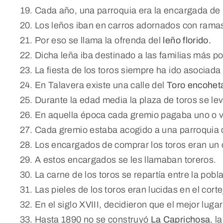
Cada año, una parroquia era la encargada de 
Los leños iban en carros adornados con ramas 
Por eso se llama la ofrenda del
leño florido.
Dicha leña iba destinado a las familias más p
La fiesta de los toros siempre ha ido asociad
En Talavera existe una calle del
Toro encohet
Durante la edad media la plaza de toros se lev
En aquella época cada gremio pagaba uno o var
Cada gremio estaba acogido a una parroquia d
Los encargados de comprar los toros eran un
A estos encargados se les llamaban toreros.
La carne de los toros se repartía entre la pobl
Las pieles de los toros eran lucidas en el cort
En el siglo XVIII, decidieron que el mejor luga
Hasta 1890 no se construyó
La Caprichosa
, l