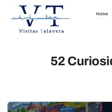
Saltar
al
Home
contenido
52 Curiosi