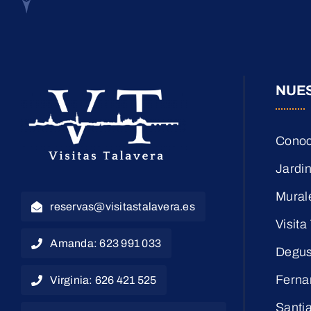
NUE
Conoc
Jardin
Mural
reservas@visitastalavera.es
Visita
Amanda: 623 991 033
Degus
Ferna
Virginia: 626 421 525
Santi