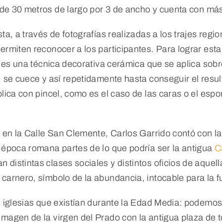
mide 30 metros de largo por 3 de ancho y cuenta con má
ta, a través de fotografías realizadas a los trajes regi
rmiten reconocer a los participantes. Para lograr esta t
go es una técnica decorativa cerámica que se aplica sobr
, se cuece y así repetidamente hasta conseguir el resu
lica con pincel, como es el caso de las caras o el espo
ar en la Calle San Clemente, Carlos Garrido contó con l
a época romana partes de lo que podría ser la antigua
C
distintas clases sociales y distintos oficios de aquell
carnero, símbolo de la abundancia, intocable para la f
es iglesias que existían durante la Edad Media: podemo
magen de la virgen del Prado con la antigua plaza de to