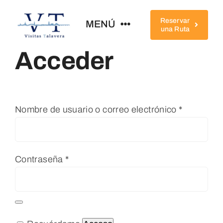
Saltar
al
Reservar
MENÚ
una Ruta
contenido
Acceder
Home
Conócenos
Obligator
Nombre de usuario o correo electrónico
*
Rutas
Obligatorio
Contraseña
*
Qué Ver
Completa Tu Visita