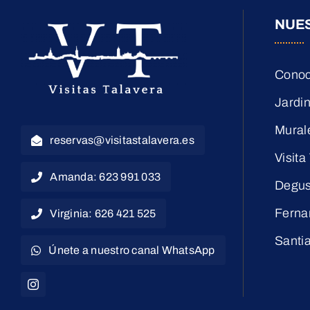
NUE
Conoc
Jardin
Mural
reservas@visitastalavera.es
Visita
Amanda: 623 991 033
Degus
Ferna
Virginia: 626 421 525
Santi
Únete a nuestro canal WhatsApp