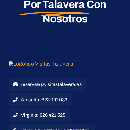
Por Talavera
Con
Nosotros
reservas@visitastalavera.es
Amanda: 623 991 033
Virginia: 626 421 525