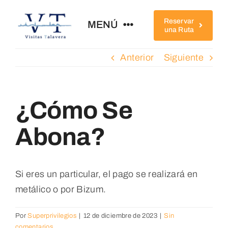
Saltar
al
Reservar
MENÚ
una Ruta
contenido
Anterior
Siguiente
Home
Conócenos
¿Cómo Se
Abona?
Rutas
Qué Ver
Si eres un particular, el pago se realizará en
metálico o por Bizum.
Completa Tu Visita
Por
Superprivilegios
|
12 de diciembre de 2023
|
Sin
comentarios