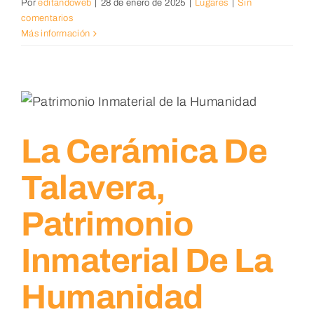
Por
editandoweb
|
28 de enero de 2025
|
Lugares
|
Sin
comentarios
Más información
La Cerámica De
Talavera,
Patrimonio
Inmaterial De La
Humanidad