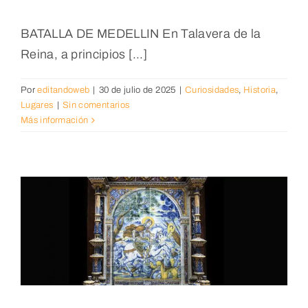
BATALLA DE MEDELLIN En Talavera de la
Reina, a principios [...]
Por
editandoweb
|
30 de julio de 2025
|
Curiosidades
,
Historia
,
Lugares
|
Sin comentarios
Más información